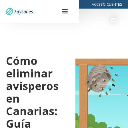
928 29 99 32
ACCESO CLIENTES
Cómo
eliminar
avisperos
en
Canarias:
Guía