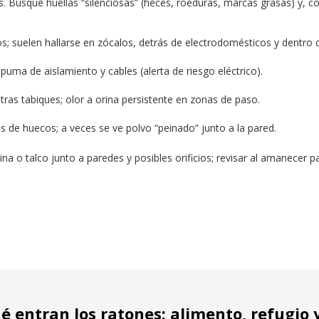
es. Busque huellas “silenciosas” (heces, roeduras, marcas grasas) y, co
; suelen hallarse en zócalos, detrás de electrodomésticos y dentro 
ma de aislamiento y cables (alerta de riesgo eléctrico).
tras tabiques; olor a orina persistente en zonas de paso.
 de huecos; a veces se ve polvo “peinado” junto a la pared.
na o talco junto a paredes y posibles orificios; revisar al amanecer pa
é entran los ratones: alimento, refugio 