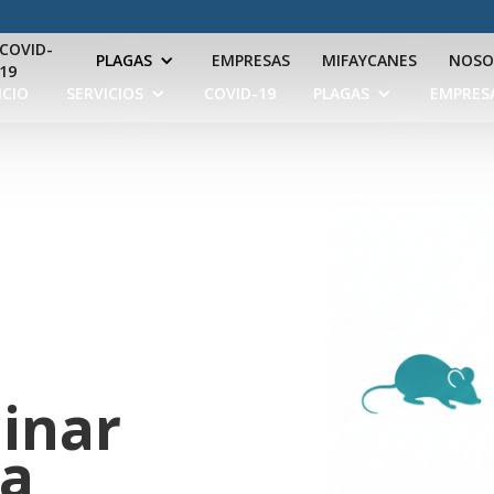
COVID-
PLAGAS
EMPRESAS
MIFAYCANES
NOSO
19
ICIO
SERVICIOS
COVID-19
PLAGAS
EMPRES
minar
sa