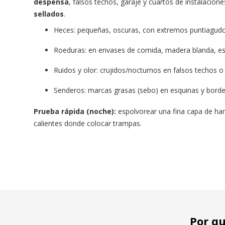
despensa
, falsos techos, garaje y cuartos de instalacion
sellados
.
Heces: pequeñas, oscuras, con extremos puntiagudos
Roeduras: en envases de comida, madera blanda, espu
Ruidos y olor: crujidos/nocturnos en falsos techos o 
Senderos: marcas grasas (sebo) en esquinas y bordes
Prueba rápida (noche):
espolvorear una fina capa de hari
calientes donde colocar trampas.
Por qu