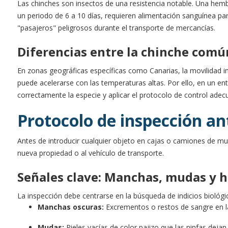
Las chinches son insectos de una resistencia notable. Una hemb
un periodo de 6 a 10 días, requieren alimentación sanguínea pa
"pasajeros" peligrosos durante el transporte de mercancías.
Diferencias entre la chinche común
En zonas geográficas específicas como Canarias, la movilidad in
puede acelerarse con las temperaturas altas. Por ello, en un ent
correctamente la especie y aplicar el protocolo de control adecu
Protocolo de inspección an
Antes de introducir cualquier objeto en cajas o camiones de mu
nueva propiedad o al vehículo de transporte.
Señales clave: Manchas, mudas y 
La inspección debe centrarse en la búsqueda de indicios biológic
Manchas oscuras:
Excrementos o restos de sangre en la
Mudas:
Pieles vacías de color pajizo que las ninfas dejan