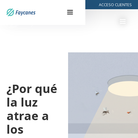
928 29 99 32
ACCESO CLIENTES
¿Por qué
la luz
atrae a
los