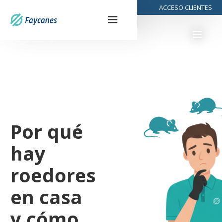
928 29 99 32
ACCESO CLIENTES
Por qué
hay
roedores
en casa
y cómo